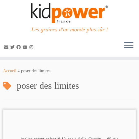
Les graines d'un monde plus sûr !
Passer
au
Accueil
»
poser des limites
contenu
poser des limites
Atelier parent-enfant 6-12 ans : Salle Citroën – 69 rue