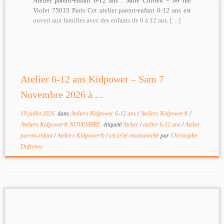
Atelier parent-enfant 6-12 ans : Salle Citroën – 69 rue
Violet 75015 Paris Cet atelier parent-enfant 6-12 ans est
ouvert aux familles avec des enfants de 6 à 12 ans. […]
Atelier 6-12 ans Kidpower – Sam 7
Novembre 2026 à ...
19 juillet 2026
dans
Ateliers Kidpower 6-12 ans
/
Ateliers Kidpower®
/
Ateliers Kidpower® NOVEMBRE
étiqueté
Atelier
/
atelier 6-12 ans
/
Atelier
parent-enfant
/
Ateliers Kidpower®
/
sécurité émotionnelle
par
Christophe
Dufreney