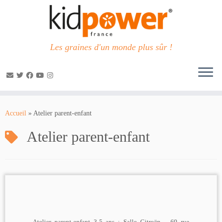
Les graines d'un monde plus sûr !
Passer
au
Accueil
»
Atelier parent-enfant
contenu
Atelier parent-enfant
Atelier parent-enfant 3-5 ans : Salle Citroën – 69 rue