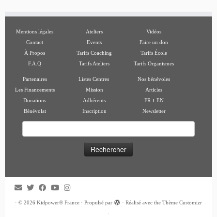
Mentions légales
Ateliers
Vidéos
Contact
Events
Faire un don
À Propos
Tarifs Coaching
Tarifs École
F.A.Q
Tarifs Ateliers
Tarifs Organismes
Partenaires
Listes Centres
Nos bénévoles
Les Financements
Mission
Articles
ı
Donations
Adhérents
FR
EN
Bénévolat
Inscription
Newsletter
Rechercher :
·
© 2026
Kidpower® France
·
Propulsé par
·
Réalisé avec the
Thème Customizr
·