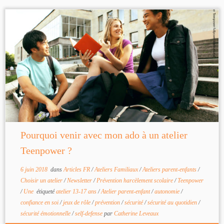
Pourquoi venir avec mon ado à un atelier
Teenpower ?
6 juin 2018
dans
Articles FR
/
Ateliers Familiaux
/
Ateliers parent-enfants
/
Choisir un atelier
/
Newsletter
/
Prévention harcèlement scolaire
/
Teenpower
/
Une
étiqueté
atelier 13-17 ans
/
Atelier parent-enfant
/
autonomie
/
confiance en soi
/
jeux de rôle
/
prévention
/
sécurité
/
sécurité au quotidien
/
sécurité émotionnelle
/
self-defense
par
Catherine Leveaux