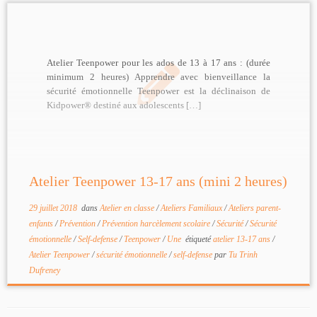
Atelier Teenpower pour les ados de 13 à 17 ans : (durée
minimum 2 heures) Apprendre avec bienveillance la
sécurité émotionnelle Teenpower est la déclinaison de
Kidpower® destiné aux adolescents […]
Atelier Teenpower 13-17 ans (mini 2 heures)
29 juillet 2018
dans
Atelier en classe
/
Ateliers Familiaux
/
Ateliers parent-
enfants
/
Prévention
/
Prévention harcèlement scolaire
/
Sécurité
/
Sécurité
émotionnelle
/
Self-defense
/
Teenpower
/
Une
étiqueté
atelier 13-17 ans
/
Atelier Teenpower
/
sécurité émotionnelle
/
self-defense
par
Tu Trinh
Dufreney