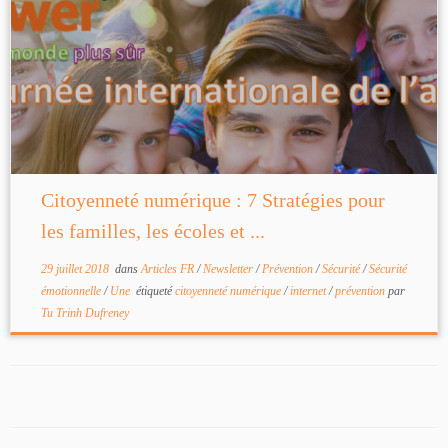
Citoyenneté numérique : 7 Stratégies pour
les familles, les écoles et ...
29 juillet 2018
dans
Articles FR
/
Newsletter
/
Prévention
/
Sécurité
/
Sécurité
émotionnelle
/
Une
étiqueté
citoyenneté numérique
/
internet
/
prévention
par
Tu Trinh Dufreney