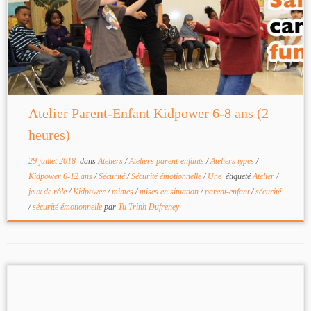
Atelier Parent-Enfant Kidpower 6-8 ans (2
heures)
29 juillet 2018
dans
Ateliers
/
Ateliers parent-enfants
/
Ateliers types
/
Kidpower 6-12 ans
/
Sécurité
/
Sécurité émotionnelle
/
Une
étiqueté
Atelier
/
jeux de rôle
/
Kidpower
/
mimes
/
mises en situation
/
parent-enfant
/
sécurité
/
sécurité émotionnelle
par
Tu Trinh Dufreney