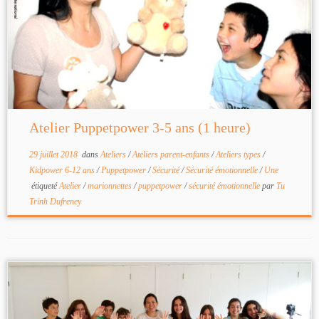
Atelier Puppetpower 3-5 ans (1 heure)
29 juillet 2018
dans
Ateliers
/
Ateliers parent-enfants
/
Ateliers types
/
Kidpower 6-12 ans
/
Puppetpower
/
Sécurité
/
Sécurité émotionnelle
/
Une
étiqueté
Atelier
/
marionnettes
/
puppetpower
/
sécurité émotionnelle
par
Tu
Trinh Dufreney