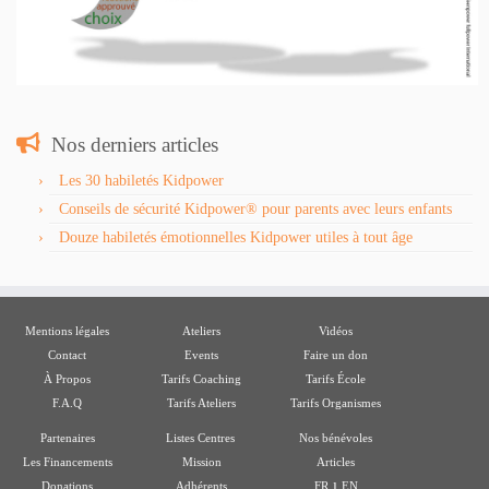
Nos derniers articles
Les 30 habiletés Kidpower
Conseils de sécurité Kidpower® pour parents avec leurs enfants
Douze habiletés émotionnelles Kidpower utiles à tout âge
Mentions légales
Ateliers
Vidéos
Contact
Events
Faire un don
À Propos
Tarifs Coaching
Tarifs École
F.A.Q
Tarifs Ateliers
Tarifs Organismes
Partenaires
Listes Centres
Nos bénévoles
Les Financements
Mission
Articles
ı
Donations
Adhérents
FR
EN