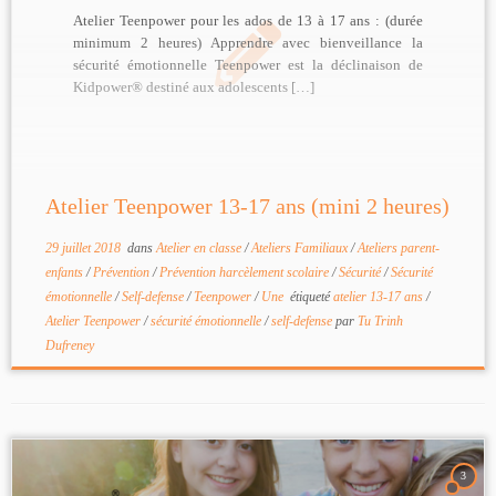
Atelier Teenpower pour les ados de 13 à 17 ans : (durée
minimum 2 heures) Apprendre avec bienveillance la
sécurité émotionnelle Teenpower est la déclinaison de
Kidpower® destiné aux adolescents […]
Atelier Teenpower 13-17 ans (mini 2 heures)
29 juillet 2018
dans
Atelier en classe
/
Ateliers Familiaux
/
Ateliers parent-
enfants
/
Prévention
/
Prévention harcèlement scolaire
/
Sécurité
/
Sécurité
émotionnelle
/
Self-defense
/
Teenpower
/
Une
étiqueté
atelier 13-17 ans
/
Atelier Teenpower
/
sécurité émotionnelle
/
self-defense
par
Tu Trinh
Dufreney
3