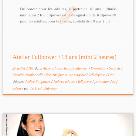
Fullpower pour les adultes, à partir de 18 ans : (durée
minimum 2 h) Fullpower est la désignation de Kidpower®
pour les adultes, pour la France, au-delà de 18 ans. […]
Atelier Fullpower +18 ans (mini 2 heures)
29 juillet 2018
dans
Ateliers
/
Coaching
/
Fullpower
/
Prévention
/
Sécurité
/
Sécurité émotionnelle
/
Sécurité face à une tragédie
/
Self-defense
/
Une
étiqueté
Atelier Fullpower
/
Ateliers adultes
/
fullpower
/
prévention
/
self-
defense
par
Tu Trinh Dufreney