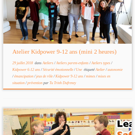
Atelier Kidpower 9-12 ans (mini 2 heures)
29 juillet 2018
dans
Ateliers
/
Ateliers parent-enfants
/
Ateliers types
/
Kidpower 6-12 ans
/
Sécurité émotionnelle
/
Une
étiqueté
Atelier
/
autonomie
/
émancipation
/
jeux de rôle
/
Kidpower 9-12 ans
/
mimes
/
mises en
situation
/
prévention
par
Tu Trinh Dufreney