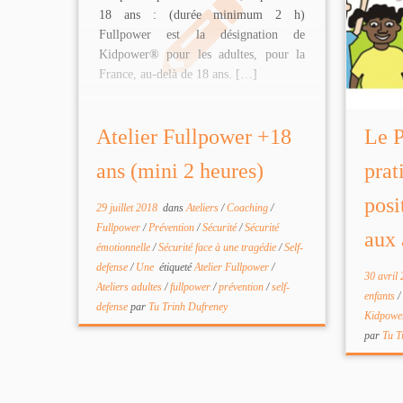
18 ans : (durée minimum 2 h)
Fullpower est la désignation de
Kidpower® pour les adultes, pour la
France, au-delà de 18 ans. […]
Atelier Fullpower +18
Le P
ans (mini 2 heures)
prat
posi
29 juillet 2018
dans
Ateliers
/
Coaching
/
Fullpower
/
Prévention
/
Sécurité
/
Sécurité
aux 
émotionnelle
/
Sécurité face à une tragédie
/
Self-
defense
/
Une
étiqueté
Atelier Fullpower
/
30 avril
Ateliers adultes
/
fullpower
/
prévention
/
self-
enfants
/
defense
par
Tu Trinh Dufreney
Kidpow
par
Tu T