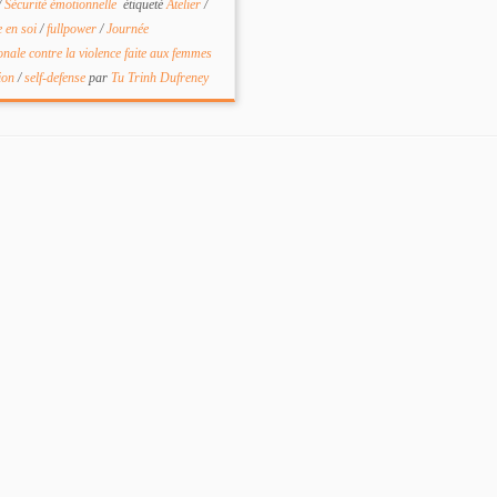
/
Sécurité émotionnelle
étiqueté
Atelier
/
e en soi
/
fullpower
/
Journée
onale contre la violence faite aux femmes
ion
/
self-defense
par
Tu Trinh Dufreney