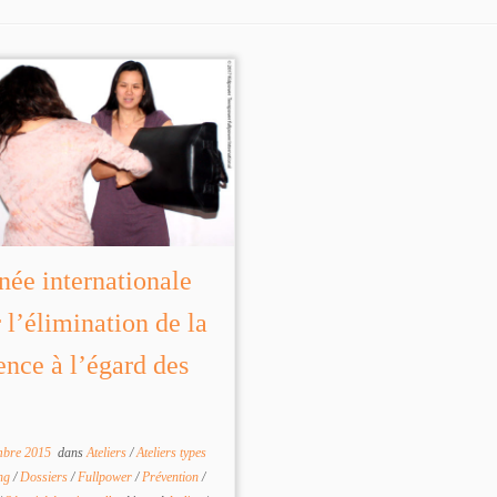
née internationale
 l’élimination de la
ence à l’égard des
mbre 2015
dans
Ateliers
/
Ateliers types
ng
/
Dossiers
/
Fullpower
/
Prévention
/