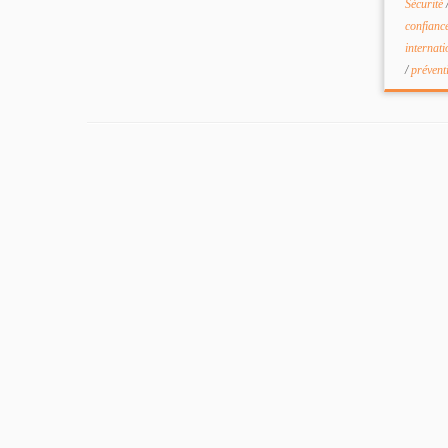
Sécurité
confianc
internati
/
prévent