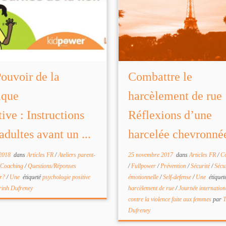
ouvoir de la
Combattre le
ique
harcèlement de rue 
tive : Instructions
Réflexions d’une
adultes avant un ...
harcelée chevronné
 2018
dans
Articles FR
/
Ateliers parent-
25 novembre 2017
dans
Articles FR
/
C
Coaching
/
Questions/Réponses
/
Fullpower
/
Prévention
/
Sécurité
/
Sécu
er?
/
Une
étiqueté
psychologie positive
émotionnelle
/
Self-defense
/
Une
étiquet
rinh Dufreney
harcèlement de rue
/
Journée internation
contre la violence faite aux femmes
par
T
Dufreney