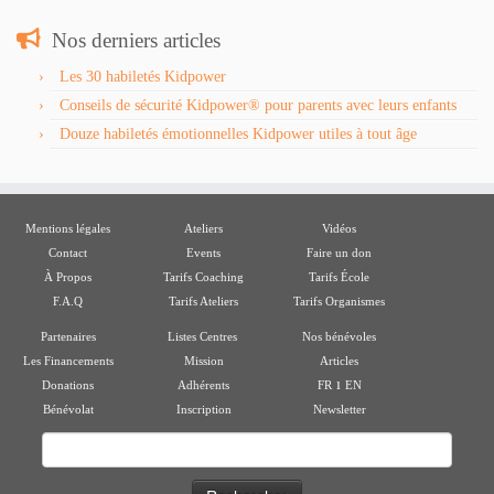
Nos derniers articles
Les 30 habiletés Kidpower
Conseils de sécurité Kidpower® pour parents avec leurs enfants
Douze habiletés émotionnelles Kidpower utiles à tout âge
Mentions légales
Ateliers
Vidéos
Contact
Events
Faire un don
À Propos
Tarifs Coaching
Tarifs École
F.A.Q
Tarifs Ateliers
Tarifs Organismes
Partenaires
Listes Centres
Nos bénévoles
Les Financements
Mission
Articles
ı
Donations
Adhérents
FR
EN
Bénévolat
Inscription
Newsletter
Rechercher :