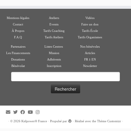
Mentions légales
Ateliers
Vidéos
Contact
Events
Faire un don
À Propos
Tarifs Coaching
Tarifs École
F.A.Q
Tarifs Ateliers
Tarifs Organismes
Partenaires
Listes Centres
Nos bénévoles
Les Financements
Mission
Articles
ı
Donations
Adhérents
FR
EN
Bénévolat
Inscription
Newsletter
Rechercher :
·
© 2026
Kidpower® France
·
Propulsé par
·
Réalisé avec the
Thème Customizr
·