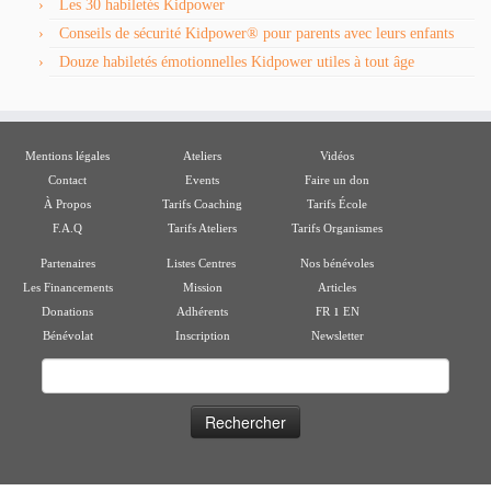
Les 30 habiletés Kidpower
Conseils de sécurité Kidpower® pour parents avec leurs enfants
Douze habiletés émotionnelles Kidpower utiles à tout âge
Mentions légales
Ateliers
Vidéos
Contact
Events
Faire un don
À Propos
Tarifs Coaching
Tarifs École
F.A.Q
Tarifs Ateliers
Tarifs Organismes
Partenaires
Listes Centres
Nos bénévoles
Les Financements
Mission
Articles
ı
Donations
Adhérents
FR
EN
Bénévolat
Inscription
Newsletter
Rechercher :