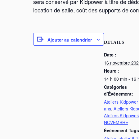
sera conservé par Kidpower à titre de dé
location de salle, coût des supports de c
Ajouter au calendrier
DÉTAILS
Date :
16 novembre 202
Heure :
14 h 00 min - 16 
Catégories
d’Évènement:
Ateliers Kidpower
ans
,
Ateliers Kid
Ateliers Kidpowe
NOVEMBRE
Évènement Tags
Atelier
,
atelier 6-