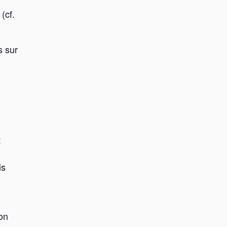
(cf.
s sur
t
is
ion