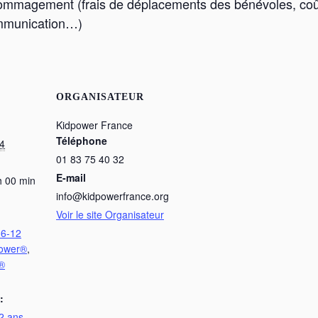
dommagement (frais de déplacements des bénévoles, coû
ommunication…)
ORGANISATEUR
Kidpower France
Téléphone
4
01 83 75 40 32
E-mail
h 00 min
info@kidpowerfrance.org
Voir le site Organisateur
 6-12
power®
,
r®
:
12 ans
,