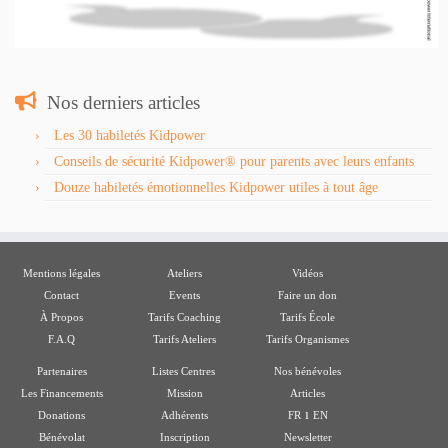
Nos derniers articles
Les 30 habiletés Kidpower
Conseils de sécurité Kidpower® pour parents avec leurs enfants
Douze habiletés émotionnelles Kidpower utiles à tout âge
Mentions légales
Ateliers
Vidéos
Contact
Events
Faire un don
À Propos
Tarifs Coaching
Tarifs École
F.A.Q
Tarifs Ateliers
Tarifs Organismes
Partenaires
Listes Centres
Nos bénévoles
Les Financements
Mission
Articles
ı
Donations
Adhérents
FR
EN
Bénévolat
Inscription
Newsletter