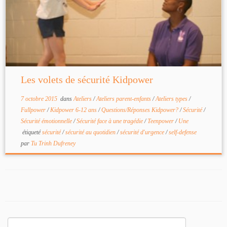
Les volets de sécurité Kidpower
7 octobre 2015
dans
Ateliers
/
Ateliers parent-enfants
/
Ateliers types
/
Fullpower
/
Kidpower 6-12 ans
/
Questions/Réponses Kidpower?
/
Sécurité
/
Sécurité émotionnelle
/
Sécurité face à une tragédie
/
Teenpower
/
Une
étiqueté
sécurité
/
sécurité au quotidien
/
sécurité d'urgence
/
self-defense
par
Tu Trinh Dufreney
Rechercher :