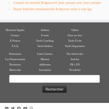
Conseils de sécurité Kidpower® pour parents avec leurs enfants
Douze habiletés émotionnelles Kidpower utiles à tout âge
Mentions légales
Ateliers
Vidéos
Contact
Events
Faire un don
À Propos
Tarifs Coaching
Tarifs École
F.A.Q
Tarifs Ateliers
Tarifs Organismes
Partenaires
Listes Centres
Nos bénévoles
Les Financements
Mission
Articles
ı
Donations
Adhérents
FR
EN
Bénévolat
Inscription
Newsletter
Rechercher :