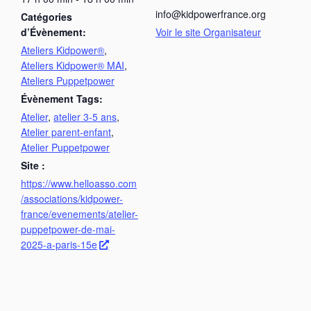
info@kidpowerfrance.org
Catégories
d’Évènement:
Voir le site Organisateur
Ateliers Kidpower®
,
Ateliers Kidpower® MAI
,
Ateliers Puppetpower
Évènement Tags:
Atelier
,
atelier 3-5 ans
,
Atelier parent-enfant
,
Atelier Puppetpower
Site :
https://www.helloasso.com
/associations/kidpower-
france/evenements/atelier-
puppetpower-de-mai-
2025-a-paris-15e