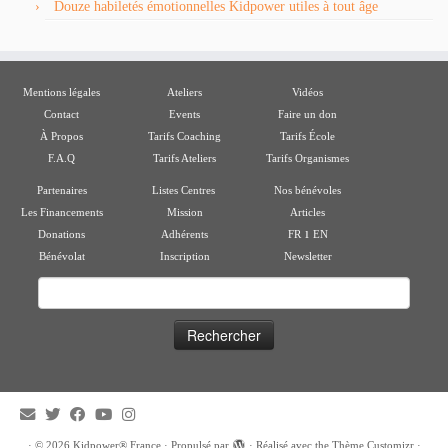
Douze habiletés émotionnelles Kidpower utiles à tout âge
Mentions légales
Ateliers
Vidéos
Contact
Events
Faire un don
À Propos
Tarifs Coaching
Tarifs École
F.A.Q
Tarifs Ateliers
Tarifs Organismes
Partenaires
Listes Centres
Nos bénévoles
Les Financements
Mission
Articles
ı
Donations
Adhérents
FR
EN
Bénévolat
Inscription
Newsletter
Rechercher :
·
© 2026
Kidpower® France
·
Propulsé par
·
Réalisé avec the
Thème Customizr
·