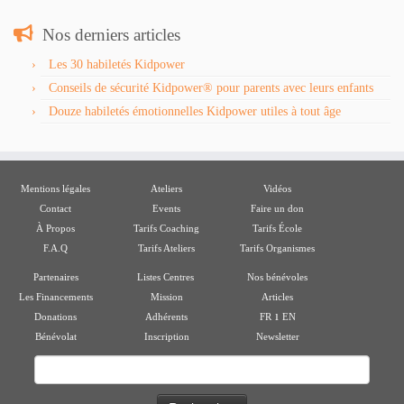
Nos derniers articles
Les 30 habiletés Kidpower
Conseils de sécurité Kidpower® pour parents avec leurs enfants
Douze habiletés émotionnelles Kidpower utiles à tout âge
Mentions légales
Ateliers
Vidéos
Contact
Events
Faire un don
À Propos
Tarifs Coaching
Tarifs École
F.A.Q
Tarifs Ateliers
Tarifs Organismes
Partenaires
Listes Centres
Nos bénévoles
Les Financements
Mission
Articles
ı
Donations
Adhérents
FR
EN
Bénévolat
Inscription
Newsletter
Rechercher :