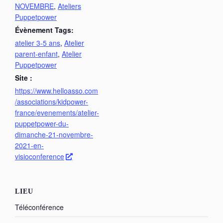
NOVEMBRE
,
Ateliers
Puppetpower
Évènement Tags:
atelier 3-5 ans
,
Atelier
parent-enfant
,
Atelier
Puppetpower
Site :
https://www.helloasso.com
/associations/kidpower-
france/evenements/atelier-
puppetpower-du-
dimanche-21-novembre-
2021-en-
visioconference
LIEU
Téléconférence