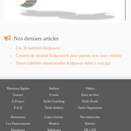
Nos derniers articles
Les 30 habiletés Kidpower
Conseils de sécurité Kidpower® pour parents avec leurs enfants
Douze habiletés émotionnelles Kidpower utiles à tout âge
Mentions légales
Ateliers
Vidéos
Contact
Events
Faire un don
À Propos
Tarifs Coaching
Tarifs École
F.A.Q
Tarifs Ateliers
Tarifs Organismes
Partenaires
Listes Centres
Nos bénévoles
Les Financements
Mission
Articles
ı
Donations
Adhérents
FR
EN