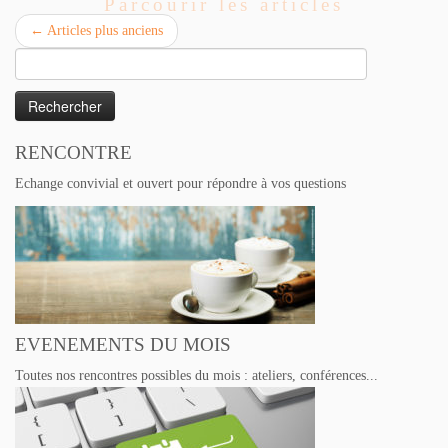
i
Parcourir les articles
.
t
o
←
Articles plus anciens
n
Rechercher :
d
e
v
u
RENCONTRE
e
Echange convivial et ouvert pour répondre à vos questions
s
É
v
è
n
e
EVENEMENTS DU MOIS
m
e
Toutes nos rencontres possibles du mois : ateliers, conférences...
n
t