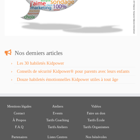
Nos derniers articles
Les 30 habiletés Kidpower
Conseils de sécurité Kidpower® pour parents avec leurs enfants
Douze habiletés émotionnelles Kidpower utiles à tout âge
Mentions légales
Ateliers
Vidéos
Contact
Events
Faire un don
À Propos
Tarifs Coaching
Tarifs École
F.A.Q
Tarifs Ateliers
Tarifs Organismes
Partenaires
Listes Centres
Nos bénévoles